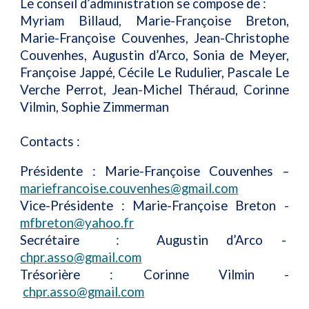
Le conseil d’administration se compose de :
Myriam Billaud, Marie-Françoise Breton,
Marie-Françoise Couvenhes, Jean-Christophe
Couvenhes, Augustin d’Arco, Sonia de Meyer,
Françoise Jappé, Cécile Le Rudu
lier,
Pascale Le
Verche Perrot,
Jean-Michel Théraud,
Corinne
Vilmin,
Sophie Zimmerman
Contacts :
Présidente : Marie-Françoise Couvenhes –
mariefrancoise.couvenhes@gmail.com
Vice-Présidente : Marie-Françoise Breton -
mfbreton@yahoo.fr
Secrétaire
:
Augustin d’Arco
-
chpr.asso@gmail.com
Trésori
è
re :
Corinne Vilmin -
chpr.asso@gmail.com