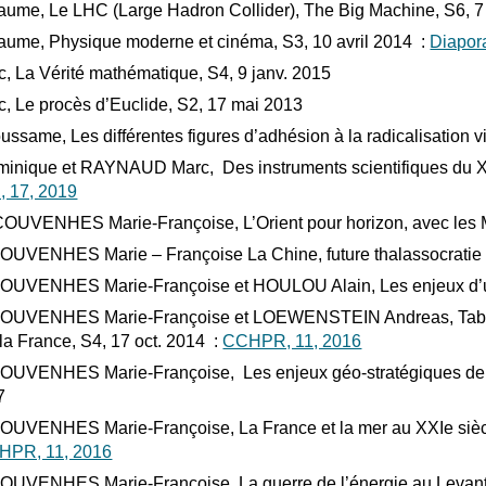
ume, Le LHC (Large Hadron Collider), The Big Machine, S6, 7
ume, Physique moderne et cinéma, S3, 10 avril 2014 :
Diapo
, La Vérité mathématique, S4, 9 janv. 2015
, Le procès d’Euclide, S2, 17 mai 2013
me, Les différentes figures d’adhésion à la radicalisation vi
que et RAYNAUD Marc, Des instruments scientifiques du XIXe 
 17, 2019
ENHES Marie-Françoise, L’Orient pour horizon, avec les Me
ENHES Marie – Françoise La Chine, future thalassocratie g
NHES Marie-Françoise et HOULOU Alain, Les enjeux d’un col
ENHES Marie-Françoise et LOEWENSTEIN Andreas, Table r
la France, S4, 17 oct. 2014 :
CCHPR, 11, 2016
ENHES Marie-Françoise, Les enjeux géo-stratégiques de l’O
7
NHES Marie-Françoise, La France et la mer au XXIe siècle 
HPR, 11, 2016
NHES Marie-Françoise, La guerre de l’énergie au Levant : le c