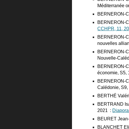
Méditerranée or
BERNERON-COUV
BERNERON-COUV
CCHPR, 11, 2
BERNERON-COUVE
nouvelles allia
BERNERON-COUVE
Nouvelle-Caléd
BERNERON-COUV
économie, S5, 
BERNERON-COUVE
Calédonie, S9,
BERTHÉ Valérie
BERTRAND Isabel
2021 :
Diapor
BEURET Jean-Eu
BLANCHET Elisa