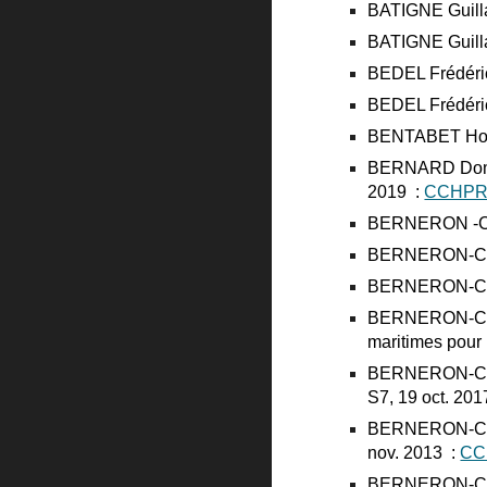
BATIGNE Guilla
BATIGNE Guilla
BEDEL Frédéric
BEDEL Frédéric
BENTABET Houssa
BERNARD Domini
2019 :
CCHPR,
BERNERON -COUV
BERNERON-COUV
BERNERON-COUVE
BERNERON-COUV
maritimes pour 
BERNERON-COUV
S7, 19 oct. 201
BERNERON-COUVE
nov. 2013 :
CC
BERNERON-COUVE