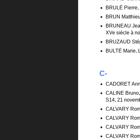
BRULÉ Pierre, A
BRUN Matthieu 
BRUNEAU Jean-B
XVe siècle à no
BRUZAUD Stépha
BULTÉ Marie, L’
C-
CADORET An
CALINE Bruno, 
S14, 21 novem
CALVARY Romain
CALVARY Romain,
CALVARY Romain
CALVARY Romai