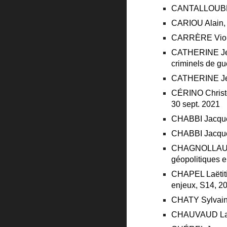
CANTALLOUBE Fa
CARIOU Alain, 
CARRÈRE Violain
CATHERINE Jean
criminels de gu
CATHERINE Jean
CÉRINO Christop
30 sept. 2021
CHABBI Jacqueli
CHABBI Jacqueli
CHAGNOLLAUD Je
géopolitiques e
CHAPEL Laëtitia
enjeux, S14, 2
CHATY Sylvain, 
CHAUVAUD Laure