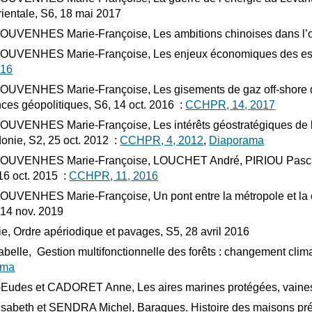
ientale, S6, 18 mai 2017
ENHES Marie-Françoise, Les ambitions chinoises dans l’océ
ENHES Marie-Françoise, Les enjeux économiques des espace
016
NHES Marie-Françoise, Les gisements de gaz off-shore de Mé
nces géopolitiques, S6, 14 oct. 2016 :
CCHPR, 14, 2017
NHES Marie-Françoise, Les intérêts géostratégiques de la F
onie, S2, 25 oct. 2012 :
CCHPR, 4, 2012
,
Diaporama
ENHES Marie-Françoise, LOUCHET André, PIRIOU Pascal, Ta
16 oct. 2015 :
CCHPR, 11, 2016
NHES Marie-Françoise, Un pont entre la métropole et la colon
 14 nov. 2019
, Ordre apériodique et pavages, S5, 28 avril 2016
le, Gestion multifonctionnelle des forêts : changement climati
ama
des et CADORET Anne, Les aires marines protégées, vaines 
beth et SENDRA Michel, Baraques. Histoire des maisons préfa