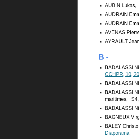
AUBIN Lukas, G
AUDRAIN Emman
AUDRAIN Emmanu
AVENAS Pierre,
AYRAULT Jean-M
B -
BADALASSI Nicol
CCHPR, 10, 2
BADALASSI Nicol
BADALASSI Nico
maritimes, S4,
BADALASSI Nico
BAGNEUX Virgini
BALEY Christop
Diaporama