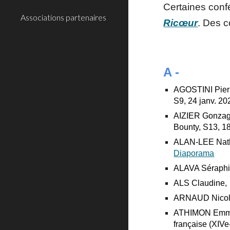
Certaines confé
Associations partenaires
Ricœur
. Des c
A -
AGOSTINI Pierri
S9, 24 janv. 20
AIZIER Gonzagu
Bounty, S13, 18
ALAN-LEE Nathan
Diaporama
ALAVA Séraphin,
ALS Claudine, 
ARNAUD Nicolas
ATHIMON Emmanu
française (XIVe-