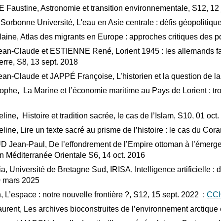
ustine, Astronomie et transition environnementale, S12, 12 
Sorbonne Université, L'eau en Asie centrale : défis géopolitiq
e, Atlas des migrants en Europe : approches critiques des pol
-Claude et ESTIENNE René, Lorient 1945 : les allemands face 
erre, S8, 13 sept. 2018
-Claude et JAPPÉ Françoise, L’historien et la question de la
he, La Marine et l’économie maritime au Pays de Lorient : tro
ne, Histoire et tradition sacrée, le cas de l’Islam, S10, 01 oct.
ne, Lire un texte sacré au prisme de l’histoire : le cas du Cora
an-Paul, De l’effondrement de l’Empire ottoman à l’émerge
n Méditerranée Orientale S6, 14 oct. 2016
, Université de Bretagne Sud, IRISA, Intelligence artificielle : 
0 mars 2025
L’espace : notre nouvelle frontière ?, S12, 15 sept. 2022 :
CCH
nt, Les archives bioconstruites de l’environnement arctique e