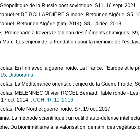
éopolitique de la Russie post-soviétique, S11, 16 sept. 2021
uel et DE BOLLARDIÈRE Simone, Retour en Algérie, S5, 10
el, Retour en Algérie (film, 2014), S8, 14 déc. 2018
 Promenade à travers le tableau des éléments chimiques, S9, 
arc, Les enjeux de la Fondation pour la mémoire de l’esclava
as, En finir avec la guerre froide. La France, l’Europe et le 
015
,
Diaporama
as, La Méditerranée orientale : enjeu de la Guerre Froide, S6
las, MELENNEC Olivier, ROGEL Bernard, Table ronde - Les e
 17 oct. 2014 :
CCHPR, 11, 2016
las, Pôle Nord et guerre froide, S7, 19 oct. 2017
e, La méthode scientifique : un outil d’auto-défense intellectu
he, Du biomimétisme à la valorisation, demain, des végétaux d