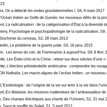
023
, On a détecté les ondes gravitationnelles !, S6, 9 mars 2017
’Océan Indien au Golfe de Guinée, les nouveaux défis de la pir
, La radicalisation : de la catégorisation d’État à la diversité 
ry, Psychologie et psychopathologie de la radicalisation, S9, 
iochimie du cerveau, S2, 28 mars 2013
, Le problème de la guerre juste, S4, 16 janv. 2015
 Les terres du ciel, de Flammarion à aujourd’hui, S9, 6 févr. 
e, Les États-Unis et la Chine : retour sur deux siècles d’une « 
e, L'élection présidentielle américaine : comprendre les roua
thalie, Les macro-algues de l’océan Indien : un nouveau do
Exobiologie : de l’origine de la vie sur terre à la vie dans l’uni
rd,
En Malaisie, les missions inattendues de l’ambassadeur de
 Des champs électriques aux chants de l’Univers, S2, 31 mai 
Sous le souffle du Soleil, S1, 5 avril 2012