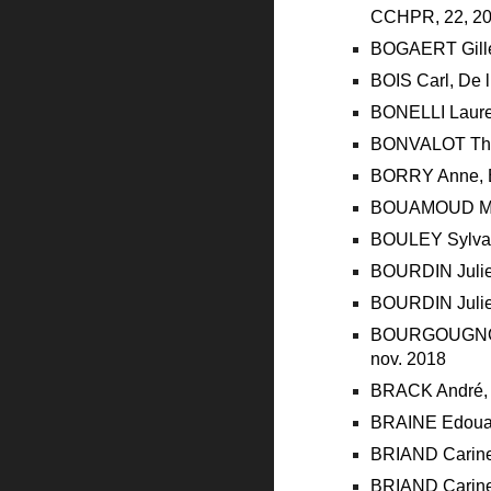
CCHPR, 22, 2
BOGAERT Gilles
BOIS Carl, De l
BONELLI Laurent
BONVALOT Thier
BORRY Anne, B
BOUAMOUD Medhi
BOULEY Sylvain,
BOURDIN Juliett
BOURDIN Juliett
BOURGOUGNON Na
nov. 2018
BRACK André, L’
BRAINE Edoua
BRIAND Carine,
BRIAND Carine, 