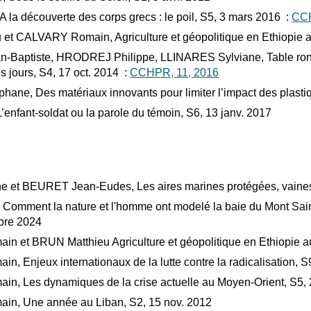
 la découverte des corps grecs : le poil, S5, 3 mars 2016 :
CCH
et CALVARY Romain, Agriculture et géopolitique en Ethiopie a
aptiste, HRODREJ Philippe, LLINARES Sylviane, Table ronde -
s jours, S4, 17 oct. 2014 :
CCHPR, 11, 2016
ne, Des matériaux innovants pour limiter l’impact des plastiq
enfant-soldat ou la parole du témoin, S6, 13 janv. 2017
ne
et
BEURET Jean-Eudes, Les aires marines protégées, vaines
Comment la nature et l'homme ont modelé la baie du Mont Saint
bre 2024
 et BRUN Matthieu Agriculture et géopolitique en Ethiopie au
 Enjeux internationaux de la lutte contre la radicalisation, S
, Les dynamiques de la crise actuelle au Moyen-Orient, S5, 
n, Une année au Liban, S2, 15 nov. 2012